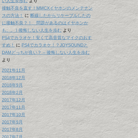
い人生を歩む
より
接触不良を直す！MMCXイヤホンのメンテナン
スの方法！
に
断線したからリケーブルしたの
に接触不良？！ 問題があるのはイヤホンか
も。。 | 後悔しない人生を歩む
より
PS4でカラオケ！安くて高音質なマイクのおす
すめ！
に
PS4でカラオケ！？JOYSOUNDと
DAMどっちが良い？ – 後悔しない人生を歩む
より
2021年11月
2018年12月
2018年9月
2018年2月
2017年12月
2017年11月
2017年10月
2017年9月
2017年8月
2017年7月