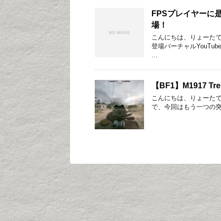
FPSプレイヤーに
場！
こんにちは、りょーたで
登場バーチャルYouT
…
【BF1】M1917 
こんにちは、りょーたで
で、今回はもう一つの突撃兵