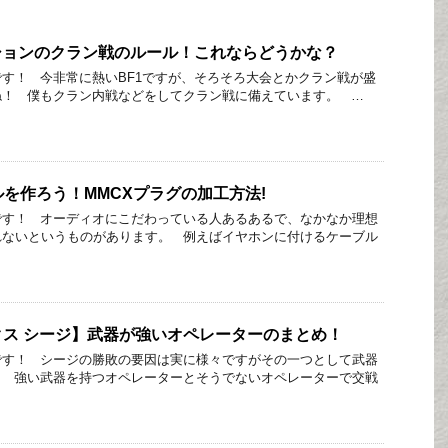
ションのクラン戦のルール！これならどうかな？
す！ 今非常に熱いBF1ですが、そろそろ大会とかクラン戦が盛
ね！ 僕もクラン内戦などをしてクラン戦に備えています。 …
ルを作ろう！MMCXプラグの加工方法!
です！ オーディオにこだわっている人あるあるで、なかなか理想
れないというものがあります。 例えばイヤホンに付けるケーブル
ス シージ】武器が強いオペレーターのまとめ！
です！ シージの勝敗の要因は実に様々ですがその一つとして武器
。 強い武器を持つオペレーターとそうでないオペレーターで交戦