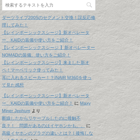
ダーツライブ200Sのセグメント交換！誤反応修
理してみた！
【レインボーシックスシージ】新オペレータ
ー、KAIDの装備や使い方をご紹介！
【レインボーシックスシージ 】新オペレーター
NOMADの装備、使い方をご紹介！
【レインボーシックスシージ】来ました新オ
ペ！マーベリック使ってみた！
耳に入れるスピーカー！？INAIR M360を使っ
て見た感想
【レインボーシックスシージ】新オペレータ
ー、KAIDの装備や使い方をご紹介！
に
Maxy
Miner Jephum
より
断線したからリケーブルしたのに接触不
良？！ 問題があるのはイヤホンかも。。
に
高級イヤホンのプラグの違いとは？ | 後悔しな