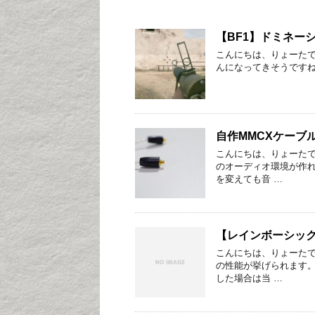
【BF1】ドミネー
こんにちは、りょーたで
んになってきそうです
自作MMCXケーブ
こんにちは、りょーた
のオーディオ環境が作
を変えても音 …
【レインボーシック
こんにちは、りょーた
の性能が挙げられます
した場合は当 …