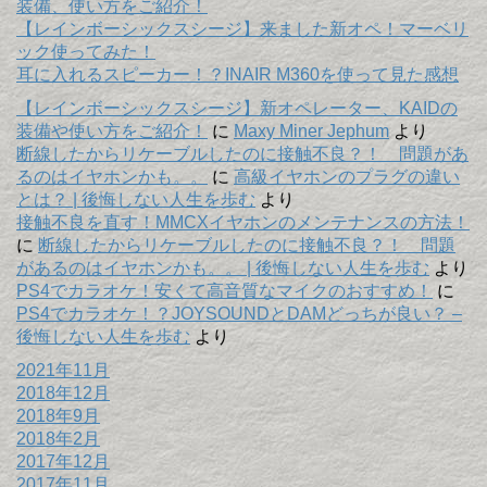
装備、使い方をご紹介！
【レインボーシックスシージ】来ました新オペ！マーベリ
ック使ってみた！
耳に入れるスピーカー！？INAIR M360を使って見た感想
【レインボーシックスシージ】新オペレーター、KAIDの
装備や使い方をご紹介！
に
Maxy Miner Jephum
より
断線したからリケーブルしたのに接触不良？！ 問題があ
るのはイヤホンかも。。
に
高級イヤホンのプラグの違い
とは？ | 後悔しない人生を歩む
より
接触不良を直す！MMCXイヤホンのメンテナンスの方法！
に
断線したからリケーブルしたのに接触不良？！ 問題
があるのはイヤホンかも。。 | 後悔しない人生を歩む
より
PS4でカラオケ！安くて高音質なマイクのおすすめ！
に
PS4でカラオケ！？JOYSOUNDとDAMどっちが良い？ –
後悔しない人生を歩む
より
2021年11月
2018年12月
2018年9月
2018年2月
2017年12月
2017年11月