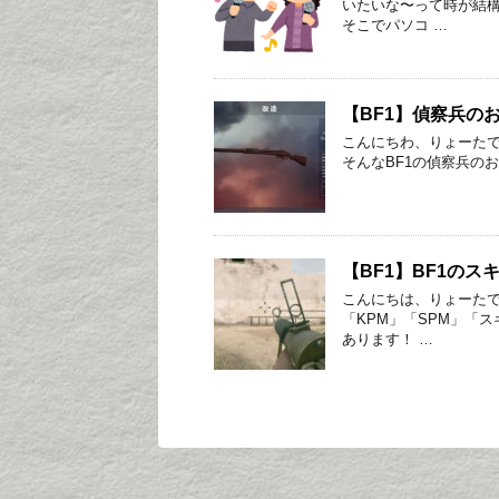
いたいな〜って時が結
そこでパソコ …
【BF1】偵察兵の
こんにちわ、りょーたで
そんなBF1の偵察兵のおす
【BF1】BF1の
こんにちは、りょーたで
「KPM」「SPM」「
あります！ …