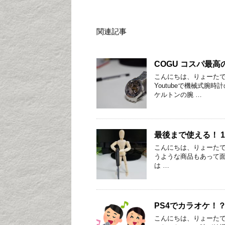
関連記事
COGU コスパ最高の
こんにちは、りょーた
Youtubeで機械式
ケルトンの腕 …
最後まで使える！ 
こんにちは、りょーたで
うような商品もあって面
は …
PS4でカラオケ！？
こんにちは、りょーた