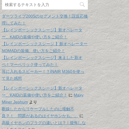
ダーツライブ200Sのセグメント交換！誤反応修
理してみた！
【レインボーシックスシージ】新オペレータ
ー、KAIDの装備や使い方をご紹介！
【レインボーシックスシージ 】新オペレーター
NOMADの装備、使い方をご紹介！
【レインボーシックスシージ】来ました新オ
ペ！マーベリック使ってみた！
耳に入れるスピーカー！？INAIR M360を使っ
て見た感想
【レインボーシックスシージ】新オペレータ
ー、KAIDの装備や使い方をご紹介！
に
Maxy
Miner Jephum
より
断線したからリケーブルしたのに接触不
良？！ 問題があるのはイヤホンかも。。
に
高級イヤホンのプラグの違いとは？ | 後悔しな