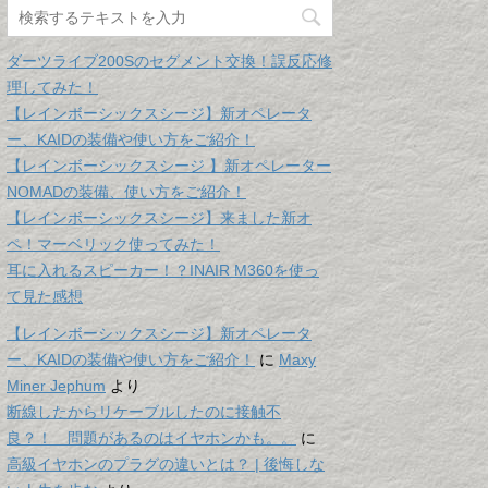
ダーツライブ200Sのセグメント交換！誤反応修
理してみた！
【レインボーシックスシージ】新オペレータ
ー、KAIDの装備や使い方をご紹介！
【レインボーシックスシージ 】新オペレーター
NOMADの装備、使い方をご紹介！
【レインボーシックスシージ】来ました新オ
ペ！マーベリック使ってみた！
耳に入れるスピーカー！？INAIR M360を使っ
て見た感想
【レインボーシックスシージ】新オペレータ
ー、KAIDの装備や使い方をご紹介！
に
Maxy
Miner Jephum
より
断線したからリケーブルしたのに接触不
良？！ 問題があるのはイヤホンかも。。
に
高級イヤホンのプラグの違いとは？ | 後悔しな