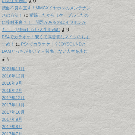
い人生を歩む
より
接触不良を直す！MMCXイヤホンのメンテナン
スの方法！
に
断線したからリケーブルしたの
に接触不良？！ 問題があるのはイヤホンか
も。。 | 後悔しない人生を歩む
より
PS4でカラオケ！安くて高音質なマイクのおす
すめ！
に
PS4でカラオケ！？JOYSOUNDと
DAMどっちが良い？ – 後悔しない人生を歩む
より
2021年11月
2018年12月
2018年9月
2018年2月
2017年12月
2017年11月
2017年10月
2017年9月
2017年8月
2017年7月