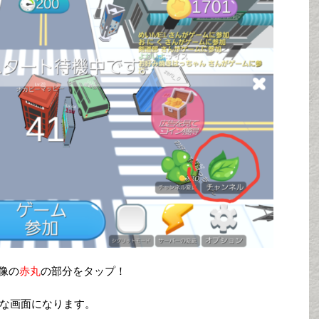
像の
赤丸
の部分をタップ！
な画面になります。