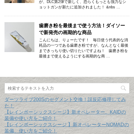
が、DLC第2弾で新しく、恐らくもっとも強力なシ
ョットガンが新たに追加されました！ &nbs …
歯磨き粉を最後まで使う方法！ダイソー
で新発売の画期的な商品
こんにちは、りょーたです！ 毎日使う代表的な消
耗品の一つである歯磨き粉ですが、なんとなく最後
まできっちり使い切りたいですよね！ 歯磨き粉を
最後まで使えるようにする画期的な商 …
ダーツライブ200Sのセグメント交換！誤反応修理してみ
た！
【レインボーシックスシージ】新オペレーター、KAIDの
装備や使い方をご紹介！
【レインボーシックスシージ 】新オペレーターNOMADの
装備、使い方をご紹介！