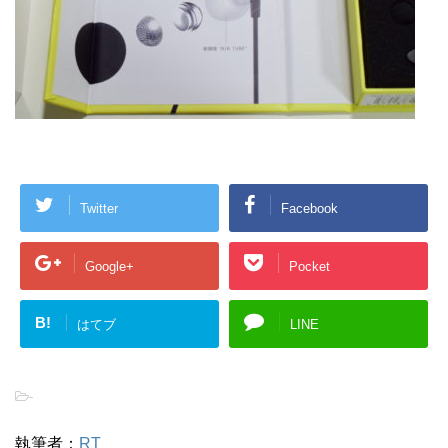
Twitter
Facebook
Google+
Pocket
B!
はてブ
LINE
-
執筆者：
RT