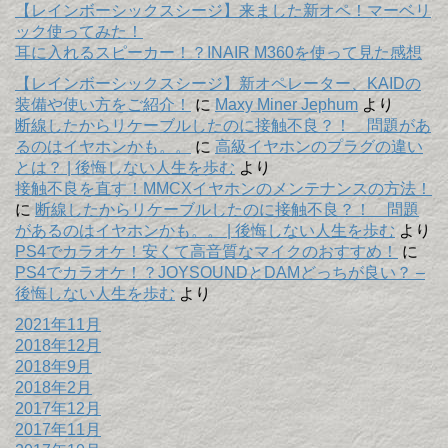
【レインボーシックスシージ】来ました新オペ！マーベリ
ック使ってみた！
耳に入れるスピーカー！？INAIR M360を使って見た感想
【レインボーシックスシージ】新オペレーター、KAIDの
装備や使い方をご紹介！
に
Maxy Miner Jephum
より
断線したからリケーブルしたのに接触不良？！ 問題があ
るのはイヤホンかも。。
に
高級イヤホンのプラグの違い
とは？ | 後悔しない人生を歩む
より
接触不良を直す！MMCXイヤホンのメンテナンスの方法！
に
断線したからリケーブルしたのに接触不良？！ 問題
があるのはイヤホンかも。。 | 後悔しない人生を歩む
より
PS4でカラオケ！安くて高音質なマイクのおすすめ！
に
PS4でカラオケ！？JOYSOUNDとDAMどっちが良い？ –
後悔しない人生を歩む
より
2021年11月
2018年12月
2018年9月
2018年2月
2017年12月
2017年11月