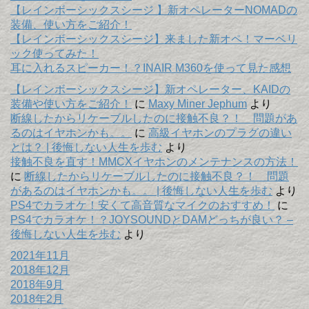
【レインボーシックスシージ 】新オペレーターNOMADの
装備、使い方をご紹介！
【レインボーシックスシージ】来ました新オペ！マーベリ
ック使ってみた！
耳に入れるスピーカー！？INAIR M360を使って見た感想
【レインボーシックスシージ】新オペレーター、KAIDの
装備や使い方をご紹介！
に
Maxy Miner Jephum
より
断線したからリケーブルしたのに接触不良？！ 問題があ
るのはイヤホンかも。。
に
高級イヤホンのプラグの違い
とは？ | 後悔しない人生を歩む
より
接触不良を直す！MMCXイヤホンのメンテナンスの方法！
に
断線したからリケーブルしたのに接触不良？！ 問題
があるのはイヤホンかも。。 | 後悔しない人生を歩む
より
PS4でカラオケ！安くて高音質なマイクのおすすめ！
に
PS4でカラオケ！？JOYSOUNDとDAMどっちが良い？ –
後悔しない人生を歩む
より
2021年11月
2018年12月
2018年9月
2018年2月