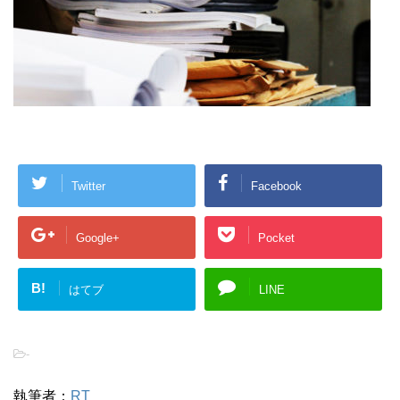
Twitter
Facebook
Google+
Pocket
B!
はてブ
LINE
-
執筆者：
RT