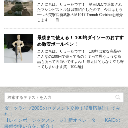
こんにちは、りょーたです！ 第三DLCで追加され
たマシンピストルは以前紹介したので、今回はもう
一つの突撃兵新武器のM1917 Trench Carbineを紹介
します！ 目 …
最後まで使える！ 100均ダイソーのおすす
め激安ボールペン！
こんにちは、りょーたです！ 100均は変な商品や
こんなの100円で売ってるの！？って思うような商
品もあって面白いですよね！ 最近目的もなく立ち寄
ってしまいます笑 100均は …
ダーツライブ200Sのセグメント交換！誤反応修理してみ
た！
【レインボーシックスシージ】新オペレーター、KAIDの
装備や使い方をご紹介！