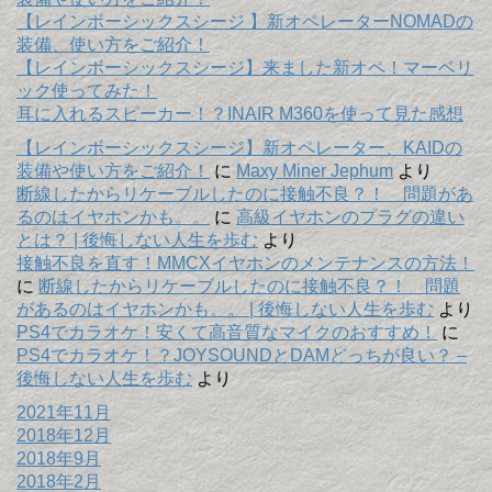
【レインボーシックスシージ 】新オペレーターNOMADの
装備、使い方をご紹介！
【レインボーシックスシージ】来ました新オペ！マーベリ
ック使ってみた！
耳に入れるスピーカー！？INAIR M360を使って見た感想
【レインボーシックスシージ】新オペレーター、KAIDの
装備や使い方をご紹介！
に
Maxy Miner Jephum
より
断線したからリケーブルしたのに接触不良？！ 問題があ
るのはイヤホンかも。。
に
高級イヤホンのプラグの違い
とは？ | 後悔しない人生を歩む
より
接触不良を直す！MMCXイヤホンのメンテナンスの方法！
に
断線したからリケーブルしたのに接触不良？！ 問題
があるのはイヤホンかも。。 | 後悔しない人生を歩む
より
PS4でカラオケ！安くて高音質なマイクのおすすめ！
に
PS4でカラオケ！？JOYSOUNDとDAMどっちが良い？ –
後悔しない人生を歩む
より
2021年11月
2018年12月
2018年9月
2018年2月