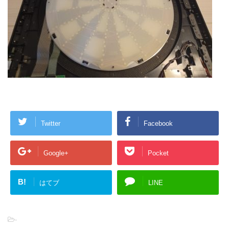
Twitter
Facebook
Google+
Pocket
B!
はてブ
LINE
-