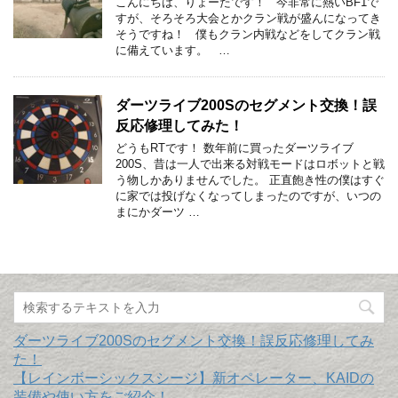
こんにちは、りょーたです！ 今非常に熱いBF1で
すが、そろそろ大会とかクラン戦が盛んになってき
そうですね！ 僕もクラン内戦などをしてクラン戦
に備えています。 …
ダーツライブ200Sのセグメント交換！誤
反応修理してみた！
どうもRTです！ 数年前に買ったダーツライブ
200S、昔は一人で出来る対戦モードはロボットと戦
う物しかありませんでした。 正直飽き性の僕はすぐ
に家では投げなくなってしまったのですが、いつの
まにかダーツ …
ダーツライブ200Sのセグメント交換！誤反応修理してみ
た！
【レインボーシックスシージ】新オペレーター、KAIDの
装備や使い方をご紹介！