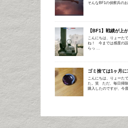
そんなBF1の偵察兵のおす
【BF1】戦績が上
こんにちは、りょーたで
ね！ 今までは感度の設
らっ …
ゴミ捨ては1ヶ月に1
こんにちは、りょーたで
た。笑 ただ、毎日掃
購入したのですが、今度