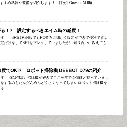
すめ武器や装備を紹介します！ 目次1 Gewehr M.95( …
がる！? 設定するべきエイム時の感度！
す！ BF1はPS4版でもPC並みに細かく設定ができて便利ですよ
定だけをしてBF1をプレイしていましたが、知り合いに教えても
度でOK!? ロボット掃除機 DEEBOT D79の紹介
す！ 僕は何故か掃除機が好きでここ三年で５個ほど持っていまし
除をするのもだんだんめんどくさくなってしまいロボット掃除機を
は …