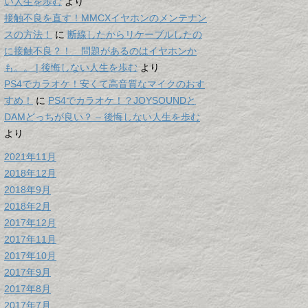
い人生を歩む
より
接触不良を直す！MMCXイヤホンのメンテナン
スの方法！
に
断線したからリケーブルしたの
に接触不良？！ 問題があるのはイヤホンか
も。。 | 後悔しない人生を歩む
より
PS4でカラオケ！安くて高音質なマイクのおす
すめ！
に
PS4でカラオケ！？JOYSOUNDと
DAMどっちが良い？ – 後悔しない人生を歩む
より
2021年11月
2018年12月
2018年9月
2018年2月
2017年12月
2017年11月
2017年10月
2017年9月
2017年8月
2017年7月