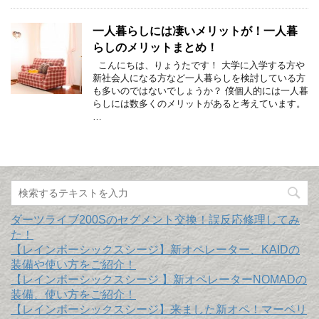
一人暮らしには凄いメリットが！一人暮
らしのメリットまとめ！
こんにちは、りょうたです！ 大学に入学する方や
新社会人になる方など一人暮らしを検討している方
も多いのではないでしょうか？ 僕個人的には一人暮
らしには数多くのメリットがあると考えています。
…
ダーツライブ200Sのセグメント交換！誤反応修理してみ
た！
【レインボーシックスシージ】新オペレーター、KAIDの
装備や使い方をご紹介！
【レインボーシックスシージ 】新オペレーターNOMADの
装備、使い方をご紹介！
【レインボーシックスシージ】来ました新オペ！マーベリ