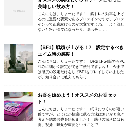
美味しい飲み方！
こんにちは、りょーたです！ 筋トレの効率を上げ
るのに重要な要素であるプロテインですが、プロテ
インって正直続けるのが大変ですよね。 よく混ぜ
ないと粉がダマになったり、味もチョ …
【BF1】戦績が上がる！? 設定するべき
エイム時の感度！
こんにちは、りょーたです！ BF1はPS4版でもPC
並みに細かく設定ができて便利ですよね！ 今まで
は感度の設定だけをしてBF1をプレイしていました
が、知り合いに教えてもらっ …
お香を始めよう！オススメのお香セッ
ト！
こんにちは、りょーたです！ 眠りにつくのが遅い
僕ですが、どうにか快適に眠る方法は無いかと色々
考えた結果お香を始めました！ 眠りの深さには触
覚、視覚、嗅覚が重要ということで、 …