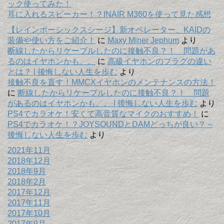
ック使ってみた！
耳に入れるスピーカー！？INAIR M360を使って見た感想
【レインボーシックスシージ】新オペレーター、KAIDの
装備や使い方をご紹介！
に
Maxy Miner Jephum
より
断線したからリケーブルしたのに接触不良？！ 問題があ
るのはイヤホンかも。。
に
高級イヤホンのプラグの違い
とは？ | 後悔しない人生を歩む
より
接触不良を直す！MMCXイヤホンのメンテナンスの方法！
に
断線したからリケーブルしたのに接触不良？！ 問題
があるのはイヤホンかも。。 | 後悔しない人生を歩む
より
PS4でカラオケ！安くて高音質なマイクのおすすめ！
に
PS4でカラオケ！？JOYSOUNDとDAMどっちが良い？ –
後悔しない人生を歩む
より
2021年11月
2018年12月
2018年9月
2018年2月
2017年12月
2017年11月
2017年10月
2017年9月