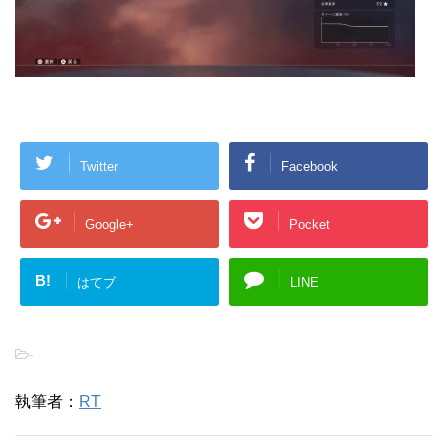
Twitter
Facebook
Google+
Pocket
B!
はてブ
LINE
-
執筆者：
RT