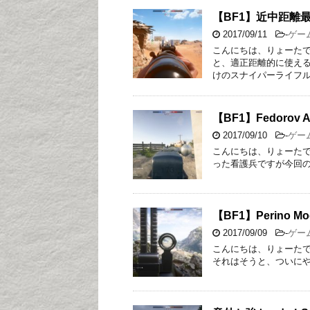
【BF1】近中距離最強！V
2017/09/11
-
ゲー
こんにちは、りょーた
と、適正距離的に使える
けのスナイパーライフル
【BF1】Fedoro
2017/09/10
-
ゲー
こんにちは、りょーたで
った看護兵ですが今回の
【BF1】Perino
2017/09/09
-
ゲー
こんにちは、りょーた
それはそうと、ついにやって