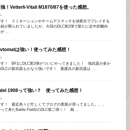
etterli-Vitali M1870/87を使った感想。
ム
です！ ドミネーションやチームデスマッチを偵察兵でプレイする
銃が限られていましたが、今回のDLC第2弾で新たに近中距離向
が …
v Avtomatは強い！使ってみた感想！
ム
す！ BF1にDLC第2弾がついにやってきました！ 強武器が多か
DLCの新武器もかなり強いです！ 看護兵の新武器は …
 Model 1908って強い？ 使ってみた感想！
ム
です！ 最近色々と忙しくてブログの更新が滞ってました。。。
来たBattle Field1のDLC第二弾！！ 相 …