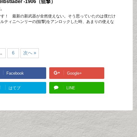
stlader -1906（狙撃）
ム
です！ 最新の新武器が全然使えない。そう思っていたのは僕だけ
ルティニヘンリーの(狙撃)をアンロックした時、あまりの使えな
…
6
次へ »
Facebook
Google+
!
はてブ
LINE