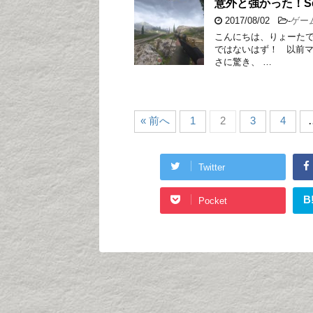
意外と強かった！Selb
2017/08/02
-
ゲー
こんにちは、りょーた
ではないはず！ 以前マ
さに驚き、 …
« 前へ
1
2
3
4
Twitter
B
Pocket