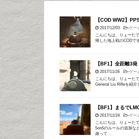
【COD WW2】P
2017/12/03
-
ゲー
こんにちは、りょーたで
帰した地上戦のCODで
【BF1】全距離3発！高
2017/11/26
-
ゲー
こんにちは、りょーたで
General Liu Rifleを
【BF1】まるでLM
2017/11/24
-
ゲー
こんにちは、りょーたで
5on5のルールの追加
疎って …