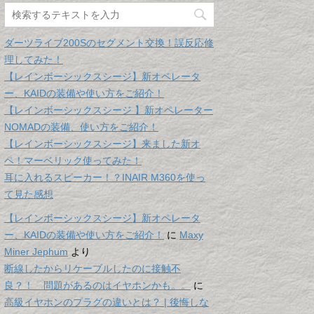
ダーツライブ200Sのセグメント交換！誤反応修
理してみた！
【レインボーシックスシージ】新オペレータ
ー、KAIDの装備や使い方をご紹介！
【レインボーシックスシージ 】新オペレーター
NOMADの装備、使い方をご紹介！
【レインボーシックスシージ】来ました新オ
ペ！マーベリック使ってみた！
耳に入れるスピーカー！？INAIR M360を使っ
て見た感想
【レインボーシックスシージ】新オペレータ
ー、KAIDの装備や使い方をご紹介！
に
Maxy
Miner Jephum
より
断線したからリケーブルしたのに接触不
良？！ 問題があるのはイヤホンかも。。
に
高級イヤホンのプラグの違いとは？ | 後悔しな