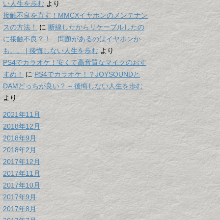
い人生を歩む
より
接触不良を直す！MMCXイヤホンのメンテナン
スの方法！
に
断線したからリケーブルしたの
に接触不良？！ 問題があるのはイヤホンか
も。。 | 後悔しない人生を歩む
より
PS4でカラオケ！安くて高音質なマイクのおす
すめ！
に
PS4でカラオケ！？JOYSOUNDと
DAMどっちが良い？ – 後悔しない人生を歩む
より
2021年11月
2018年12月
2018年9月
2018年2月
2017年12月
2017年11月
2017年10月
2017年9月
2017年8月