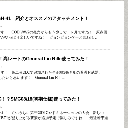
PSH-41 紹介とオススメのアタッチメント！
ム
す！ COD WW2の発売からもう少しで一ヶ月ですね！ 原点回
すがやっぱり楽しいですね！ ピョンピョンゲーと言われ …
レートのGeneral Liu Rifle使ってみた！
ム
す！ 第二弾DLCで追加された全距離3発キルの看護兵武器、
紹介したいと思います！ General Liu Rifl …
G！？SMG08/18(初期仕様)使ってみた！
ム
す！ 近いうちに第三弾DLCやドミネーションの大会、新しい
などBF1が盛り上がる要素が追加予定で楽しみですね！ 最近若干過