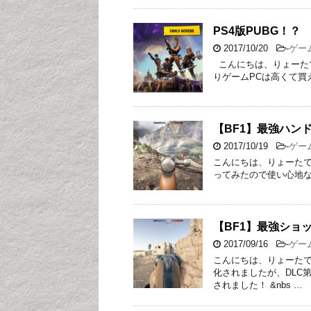
PS4版PUBG！？
2017/10/20
-
ゲー
こんにちは、りょーたで
りゲームPCは高くて買
【BF1】最強ハンドガ
2017/10/19
-
ゲー
こんにちは、りょーたです！
ってみたので使い心地などを
【BF1】最強ショッ
2017/09/16
-
ゲー
こんにちは、りょーたで
化されましたが、DLC
されました！ &nbs …